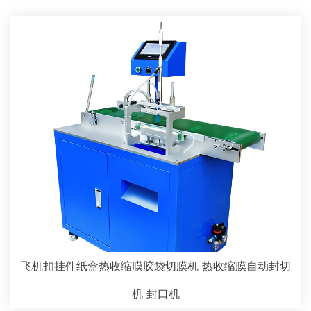
飞机扣挂件纸盒热收缩膜胶袋切膜机 热收缩膜自动封切
机 封口机