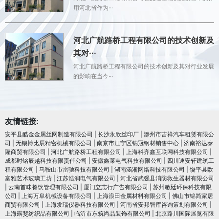
用河北省作为···
河北广航路桥工程有限公司的技术创新及
其对···
河北广航路桥工程有限公司的技术创新及其对行业发展
的影响在当今···
友情链接:
安平县酷金金属丝网制造有限公司
|
长沙永欣丝印厂
|
滁州市吉祥汽车租赁有限公
司
|
无锡博比辰精密机械有限公司
|
南京市江宁区锦冠钢材销售中心
|
济南裕达泰
隆商贸有限公司
|
河北广航路桥工程有限公司
|
上海科齐鑫互联网科技有限公司
|
成都时铭辰越科技有限责任公司
|
安徽鑫莱电气科技有限公司
|
四川速安轩建筑工
程有限公司
|
马鞍山市雷驰科技有限公司
|
湖南涵淅网络科技有限公司
|
饶平县欧
富雅艺术玻璃工坊
|
江苏浩润电⽓有限公司
|
河北省武强县消防救生器材有限公司
|
云南首味餐饮管理有限公司
|
厦门立志行广告有限公司
|
苏州敏廷环保科技有限
公司
|
上海万阜机械设备有限公司
|
上海浪田金属材料有限公司
|
佛山市锦简家居
商贸有限公司
|
上海发瑞仪器科技有限公司
|
河南省安邦智库咨询策划有限公司
|
上海露斐纺织品有限公司
|
临沂市东筑尚品装饰有限公司
|
北京路川国际展览有限