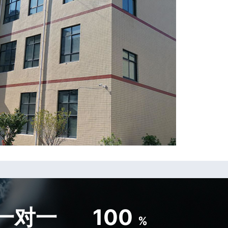
一对一
100
%