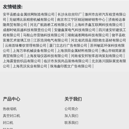
友情链接:
安平县酷金金属丝网制造有限公司
|
长沙永欣丝印厂
|
滁州市吉祥汽车租赁有限公
司
|
无锡博比辰精密机械有限公司
|
南京市江宁区锦冠钢材销售中心
|
济南裕达泰
隆商贸有限公司
|
河北广航路桥工程有限公司
|
上海科齐鑫互联网科技有限公司
|
成都时铭辰越科技有限责任公司
|
安徽鑫莱电气科技有限公司
|
四川速安轩建筑工
程有限公司
|
马鞍山市雷驰科技有限公司
|
湖南涵淅网络科技有限公司
|
饶平县欧
富雅艺术玻璃工坊
|
江苏浩润电⽓有限公司
|
河北省武强县消防救生器材有限公司
|
云南首味餐饮管理有限公司
|
厦门立志行广告有限公司
|
苏州敏廷环保科技有限
公司
|
上海万阜机械设备有限公司
|
上海浪田金属材料有限公司
|
佛山市锦简家居
商贸有限公司
|
上海发瑞仪器科技有限公司
|
河南省安邦智库咨询策划有限公司
|
上海露斐纺织品有限公司
|
临沂市东筑尚品装饰有限公司
|
北京路川国际展览有限
公司
|
上海亮沃实业有限公司
|
珠海鑫印图文广告有限公司
|
产品中心
关于我们
热收缩机
公司简介
真空封口机
加入我们
封口机
联系我们