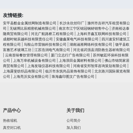
友情链接:
安平县酷金金属丝网制造有限公司
|
长沙永欣丝印厂
|
滁州市吉祥汽车租赁有限公
司
|
无锡博比辰精密机械有限公司
|
南京市江宁区锦冠钢材销售中心
|
济南裕达泰
隆商贸有限公司
|
河北广航路桥工程有限公司
|
上海科齐鑫互联网科技有限公司
|
成都时铭辰越科技有限责任公司
|
安徽鑫莱电气科技有限公司
|
四川速安轩建筑工
程有限公司
|
马鞍山市雷驰科技有限公司
|
湖南涵淅网络科技有限公司
|
饶平县欧
富雅艺术玻璃工坊
|
江苏浩润电⽓有限公司
|
河北省武强县消防救生器材有限公司
|
云南首味餐饮管理有限公司
|
厦门立志行广告有限公司
|
苏州敏廷环保科技有限
公司
|
上海万阜机械设备有限公司
|
上海浪田金属材料有限公司
|
佛山市锦简家居
商贸有限公司
|
上海发瑞仪器科技有限公司
|
河南省安邦智库咨询策划有限公司
|
上海露斐纺织品有限公司
|
临沂市东筑尚品装饰有限公司
|
北京路川国际展览有限
公司
|
上海亮沃实业有限公司
|
珠海鑫印图文广告有限公司
|
产品中心
关于我们
热收缩机
公司简介
真空封口机
加入我们