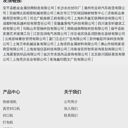
友情链接:
安平县酷金金属丝网制造有限公司
|
长沙永欣丝印厂
|
滁州市吉祥汽车租赁有限公
司
|
无锡博比辰精密机械有限公司
|
南京市江宁区锦冠钢材销售中心
|
济南裕达泰
隆商贸有限公司
|
河北广航路桥工程有限公司
|
上海科齐鑫互联网科技有限公司
|
成都时铭辰越科技有限责任公司
|
安徽鑫莱电气科技有限公司
|
四川速安轩建筑工
程有限公司
|
马鞍山市雷驰科技有限公司
|
湖南涵淅网络科技有限公司
|
饶平县欧
富雅艺术玻璃工坊
|
江苏浩润电⽓有限公司
|
河北省武强县消防救生器材有限公司
|
云南首味餐饮管理有限公司
|
厦门立志行广告有限公司
|
苏州敏廷环保科技有限
公司
|
上海万阜机械设备有限公司
|
上海浪田金属材料有限公司
|
佛山市锦简家居
商贸有限公司
|
上海发瑞仪器科技有限公司
|
河南省安邦智库咨询策划有限公司
|
上海露斐纺织品有限公司
|
临沂市东筑尚品装饰有限公司
|
北京路川国际展览有限
公司
|
上海亮沃实业有限公司
|
珠海鑫印图文广告有限公司
|
产品中心
关于我们
热收缩机
公司简介
真空封口机
加入我们
封口机
联系我们
打包机